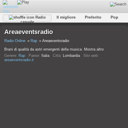
Il migliore
Preferito
Pop
Radio
casuale
Club
Roccia
Retro
Rilassare
Conversazionale
Areaeventsradio
Rap
Falk
Jazz
Baby
Classico
Radio Online
Rap
Areaeventsradio
Brani di qualità da astri emergenti della musica. Mostra altro
Genere:
Rap
Paese:
Italia
Città:
Lombardia
Sito web:
areaeventsradio.it