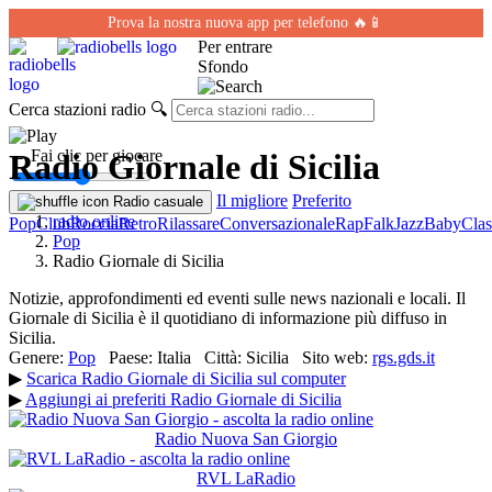
Prova la nostra nuova app per telefono 🔥📱
Per entrare
Sfondo
Cerca stazioni radio
🔍
← Fai clic per giocare
Radio Giornale di Sicilia
Il migliore
Preferito
Radio casuale
radio online
Pop
Club
Roccia
Retro
Rilassare
Conversazionale
Rap
Falk
Jazz
Baby
Clas
Pop
Radio Giornale di Sicilia
Notizie, approfondimenti ed eventi sulle news nazionali e locali. Il
Giornale di Sicilia è il quotidiano di informazione più diffuso in
Sicilia.
Genere:
Pop
Paese:
Italia
Città:
Sicilia
Sito web:
rgs.gds.it
▶
Scarica Radio Giornale di Sicilia sul computer
▶
Aggiungi ai preferiti Radio Giornale di Sicilia
Radio Nuova San Giorgio
RVL LaRadio