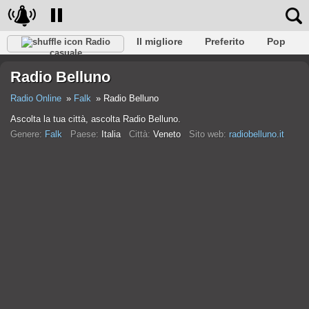
Il migliore
Preferito
Pop
Radio
casuale
Club
Roccia
Retro
Rilassare
Conversazionale
Radio Belluno
Rap
Falk
Jazz
Baby
Classico
Radio Online
Falk
Radio Belluno
Ascolta la tua città, ascolta Radio Belluno.
Genere:
Falk
Paese:
Italia
Città:
Veneto
Sito web:
radiobelluno.it