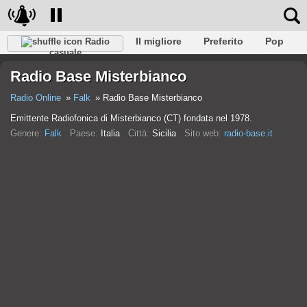
Il migliore
Preferito
Pop
Radio
casuale
Club
Roccia
Retro
Rilassare
Conversazionale
Radio Base Misterbianco
Rap
Falk
Jazz
Baby
Classico
Radio Online
Falk
Radio Base Misterbianco
Emittente Radiofonica di Misterbianco (CT) fondata nel 1978.
Genere:
Falk
Paese:
Italia
Città:
Sicilia
Sito web:
radio-base.it