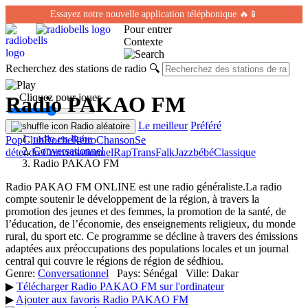
Essayez notre nouvelle application téléphonique 🔥📱
Pour entrer
Contexte
Recherchez des stations de radio
🔍
← Cliquez pour jouer
Radio PAKAO FM
Le meilleur
Préféré
Radio aléatoire
radio en ligne
Pop
Club
Roche
Rétro
Chanson
Se
Conversationnel
détendre
Conversationnel
Rap
Trans
Falk
Jazz
bébé
Classique
Radio PAKAO FM
Radio PAKAO FM ONLINE est une radio généraliste.La radio
compte soutenir le développement de la région, à travers la
promotion des jeunes et des femmes, la promotion de la santé, de
l’éducation, de l’économie, des enseignements religieux, du monde
rural, du sport etc. Ce programme se décline à travers des émissions
adaptées aux préoccupations des populations locales et un journal
central qui couvre le régions de région de sédhiou.
Genre:
Conversationnel
Pays:
Sénégal
Ville:
Dakar
▶
Télécharger Radio PAKAO FM sur l'ordinateur
▶
Ajouter aux favoris Radio PAKAO FM