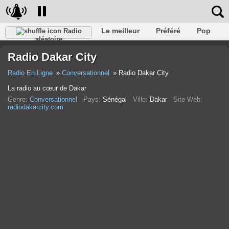
Le meilleur
Préféré
Pop
Radio
aléatoire
Club
Roche
Rétro
Chanson
Se détendre
Radio Dakar City
Conversationnel
Rap
Trans
Falk
Jazz
bébé
Classique
Radio En Ligne
Conversationnel
Radio Dakar City
La radio au cœur de Dakar
Genre:
Conversationnel
Pays:
Sénégal
Ville:
Dakar
Site Web:
radiodakarcity.com