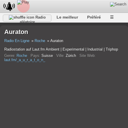
Le meilleur
Préféré
☰
Radio
aléatoire
Auraton
Radio En Ligne
Roche
Auraton
Radiostation auf Laut.fm Ambient | Experimental | Industrial | Triphop
Genre:
Roche
Pays:
Suisse
Ville:
Zürich
Site Web:
laut.fm/_a_u_r_a_t_o_n_