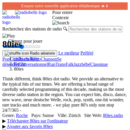
Essayez notre nouvelle application téléphonique 🔥📱
Pour entrer
Contexte
Recherchez des stations de radio
🔍
← Cliquez pour jouer
80ies
Le meilleur
Préféré
Radio aléatoire
radio en ligne
Pop
Club
Roche
Rétro
Chanson
Se
Roche
détendre
Conversationnel
Rap
Trans
Falk
Jazz
bébé
Classique
80ies
Think different, think 80ies dot radio. We provide an alternative to
the typical hits of our times. We are offering a broad range of
carefully selected programming of this decade, making us the most
diverse radio station in the region. You can expect hits, disco, dance,
new wave, neue deutsche Welle, rock, pop, synth, one-hit wonder,
rare tracks and much more. - we play pure 80's only non stop
24/7/365 -
Genre:
Roche
Pays:
Suisse
Ville:
Zürich
Site Web:
80ies.radio
▶
Télécharger 80ies sur l'ordinateur
▶
Ajouter aux favoris 80ies