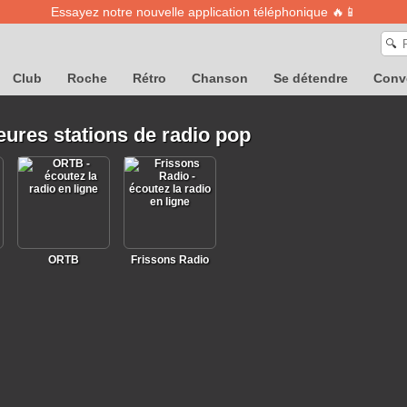
Essayez notre nouvelle application téléphonique 🔥📱
🔍
Club
Roche
Rétro
Chanson
Se détendre
Conv
eures stations de radio pop
ORTB
Frissons Radio