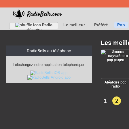
Le meilleur
Préféré
Pop
Radio
aléatoire
Classique
Les meill
RadioBells au téléphone
Téléchargez notre application téléphonique.
Aléatoire pop
radio
1
2