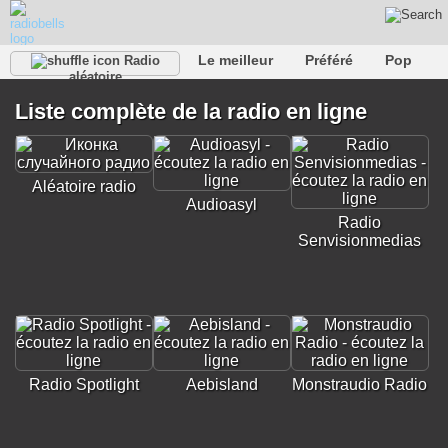
Le meilleur
Préféré
Pop
Radio
aléatoire
Club
Roche
Rétro
Chanson
Se détendre
Liste complète de la radio en ligne
Conversationnel
Rap
Trans
Falk
Jazz
bébé
Classique
Aléatoire radio
Audioasyl
Radio
Senvisionmedias
Radio Spotlight
Aebisland
Monstraudio Radio