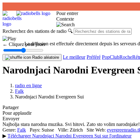
Pour entrer
Contexte
Recherchez des stations de radio
🔍
La diffusion est effectuée directement depuis les serveurs 
← Cliquez pour jouer
Le meilleur
Préféré
Pop
Club
Roche
Rét
Radio aléatoire
Narodnjaci Narodni Evergreen 
radio en ligne
Falk
Narodnjaci Narodni Evergreen Sui
Partager
Pour applaudir
Envoyer
Najbolja stara narodna muzika. Svi hitovi. Zato sto volim narodn
Genre:
Falk
Pays:
Suisse
Ville:
Zürich
Site Web:
evergreenradio.t
▶
Télécharger Narodnjaci Narodni Evergreen Sui sur l'ordinateur