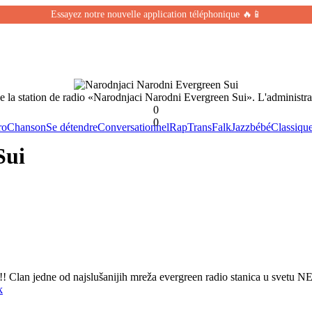
Essayez notre nouvelle application téléphonique 🔥📱
de la station de radio «Narodnjaci Narodni Evergreen Sui». L'administra
0
0
ro
Chanson
Se détendre
Conversationnel
Rap
Trans
Falk
Jazz
bébé
Classiqu
Sui
jake!!! Clan jedne od najslušanijih mreža evergreen radio stanica
k