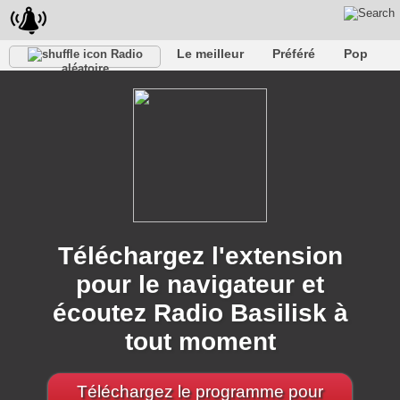
Le meilleur
Préféré
Pop
Radio
aléatoire
Club
Roche
Rétro
Chanson
Se détendre
Conversationnel
Rap
Trans
Falk
Jazz
bébé
Classique
Téléchargez l'extension
pour le navigateur et
écoutez Radio Basilisk à
tout moment
Téléchargez le programme pour