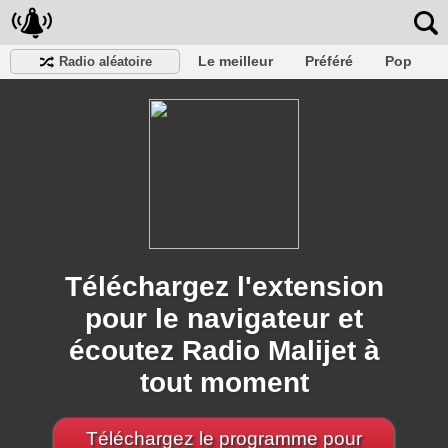
Le meilleur
Préféré
Pop
Radio aléatoire
Club
Roche
Rétro
Chanson
Se détendre
Conversationnel
Rap
Trans
Falk
Jazz
bébé
Classique
Téléchargez l'extension
pour le navigateur et
écoutez Radio Malijet à
tout moment
Téléchargez le programme pour