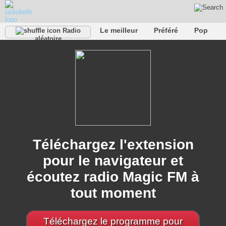
Le meilleur
Préféré
Pop
Radio
aléatoire
Club
Roche
Rétro
Chanson
Se détendre
Conversationnel
Rap
Trans
Falk
Jazz
bébé
Classique
Téléchargez l'extension
pour le navigateur et
écoutez radio Magic FM à
tout moment
Téléchargez le programme pour