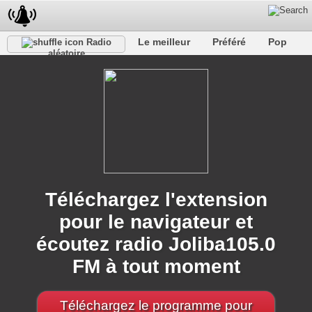
Le meilleur
Préféré
Pop
Radio
aléatoire
Club
Roche
Rétro
Chanson
Se détendre
Conversationnel
Rap
Trans
Falk
Jazz
bébé
Classique
Téléchargez l'extension
pour le navigateur et
écoutez radio Joliba105.0
FM à tout moment
Téléchargez le programme pour