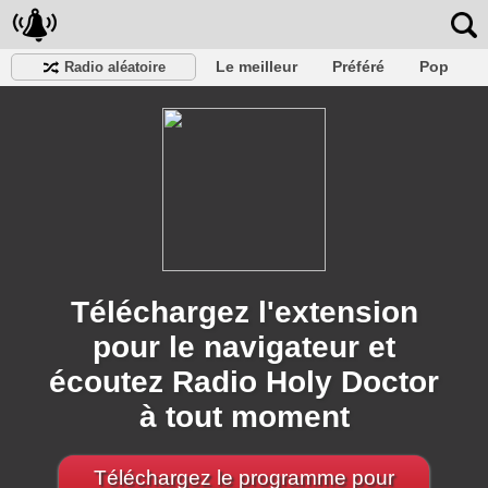
Le meilleur
Préféré
Pop
Radio aléatoire
Club
Roche
Rétro
Chanson
Se détendre
Conversationnel
Rap
Trans
Falk
Jazz
bébé
Classique
Téléchargez l'extension
pour le navigateur et
écoutez Radio Holy Doctor
à tout moment
Téléchargez le programme pour