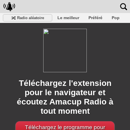
Le meilleur
Préféré
Pop
Radio aléatoire
Club
Roche
Rétro
Chanson
Se détendre
Conversationnel
Rap
Trans
Falk
Jazz
bébé
Classique
Téléchargez l'extension
pour le navigateur et
écoutez Amacup Radio à
tout moment
Téléchargez le programme pour