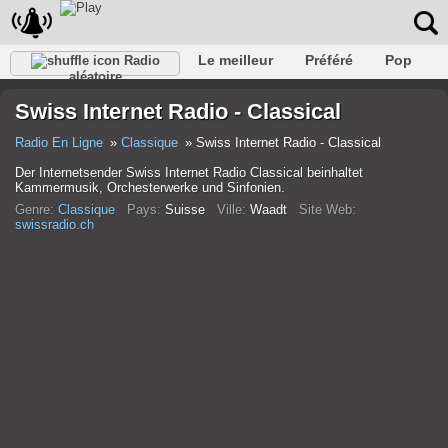
Le meilleur
Préféré
Pop
Radio
aléatoire
Club
Roche
Rétro
Chanson
Se détendre
Swiss Internet Radio - Classical
Conversationnel
Rap
Trans
Falk
Jazz
bébé
Classique
Radio En Ligne
Classique
Swiss Internet Radio - Classical
Der Internetsender Swiss Internet Radio Classical beinhaltet
Kammermusik, Orchesterwerke und Sinfonien.
Genre:
Classique
Pays:
Suisse
Ville:
Waadt
Site Web:
swissradio.ch