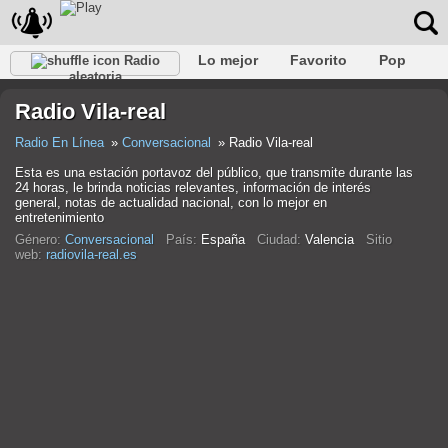
Lo mejor
Favorito
Pop
Radio
aleatoria
Club
Rock
Retro
Relajarse
Conversacional
Radio Vila-real
Rap
Trans
Falk
Jazz
Bebé
Clásico
Radio En Línea
Conversacional
Radio Vila-real
Esta es una estación portavoz del público, que transmite durante las
24 horas, le brinda noticias relevantes, información de interés
general, notas de actualidad nacional, con lo mejor en
entretenimiento
Género:
Conversacional
País:
España
Ciudad:
Valencia
Sitio
web:
radiovila-real.es