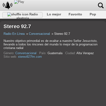
Lo mejor
Favorito
Pop
Radio
aleatoria
Club
Rock
Retro
Relajarse
Conversacional
Stereo 92.7
Rap
Trans
Falk
Jazz
Bebé
Clásico
Radio En Línea
Conversacional
Stereo 92.7
Nuestro objetivo primordial es de exaltar a nuestro Señor Jesucristo,
llevando a todos los rincones del mundo lo mejor de la programacion
cristiana radial
Género:
Conversacional
País:
Guatemala
Ciudad:
Alta Verapaz
Sitio web:
stereo927fm.com