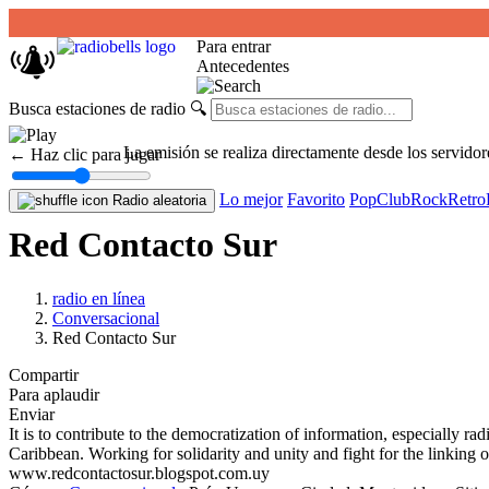
Para entrar
Antecedentes
Busca estaciones de radio
🔍
La emisión se realiza directamente desde los servidor
← Haz clic para jugar
Lo mejor
Favorito
Pop
Club
Rock
Retro
Radio aleatoria
Red Contacto Sur
radio en línea
Conversacional
Red Contacto Sur
Compartir
Para aplaudir
Enviar
It is to contribute to the democratization of information, especially ra
Caribbean. Working for solidarity and unity and fight for the linking o
www.redcontactosur.blogspot.com.uy