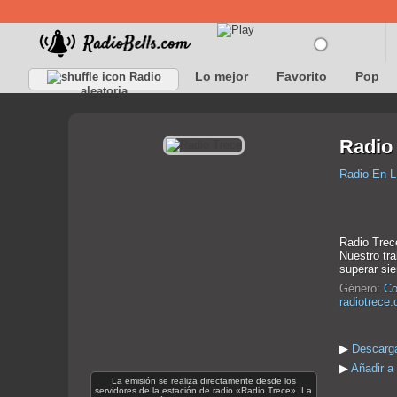
Lo mejor
Favorito
Pop
Radio
aleatoria
Radio
Radio En L
Radio Trec
Nuestro tra
superar sie
Género:
Co
radiotrece
▶
Descarga
▶
Añadir a
La emisión se realiza directamente desde los
servidores de la estación de radio «Radio Trece». La