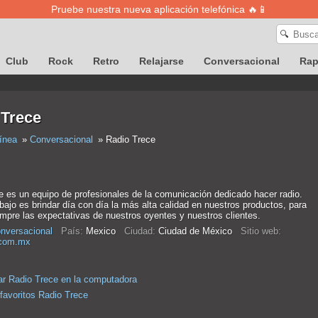
Pruebe nuestra nueva aplicación telefónica 🔥📱
🔍
Club
Rock
Retro
Relajarse
Conversacional
Ra
 Trece
ínea
Conversacional
Radio Trece
e es un equipo de profesionales de la comunicación dedicado hacer radio.
bajo es brindar día con día la más alta calidad en nuestros productos, para
mpre las expectativas de nuestros oyentes y nuestros clientes.
nversacional
País:
Mexico
Ciudad:
Ciudad de México
Sitio web:
.com.mx
r Radio Trece en la computadora
 favoritos Radio Trece