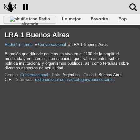
Lo mejor
Favorito
Pop
Radio
aleatoria
Club
Rock
Retro
Relajarse
Conversacional
LRA 1 Buenos Aires
Rap
Trans
Falk
Jazz
Bebé
Clásico
Radio En Línea
Conversacional
LRA 1 Buenos Aires
Estación que difunde noticias en vivo en el 1130 de la amplitud
modulada y en internet, con espacios que tratan asuntos sobre
política institucional y organismos públicos, así como tertulias sobre
diversos aspectos de actualidad.
Género:
Conversacional
País:
Argentina
Ciudad:
Buenos Aires
C.F.
Sitio web:
radionacional.com.ar/category/buenos-aires