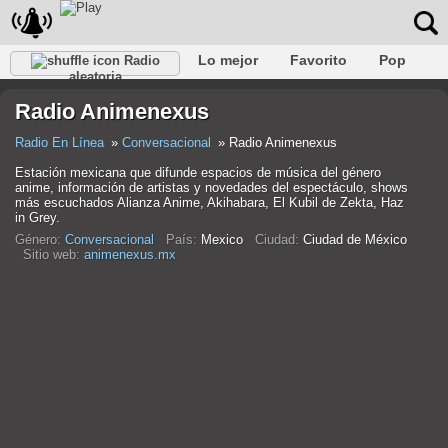
Lo mejor
Favorito
Pop
Radio
aleatoria
Club
Rock
Retro
Relajarse
Conversacional
Radio Animenexus
Rap
Trans
Falk
Jazz
Bebé
Clásico
Radio En Línea
Conversacional
Radio Animenexus
Estación mexicana que difunde espacios de música del género
anime, información de artistas y novedades del espectáculo, shows
más escuchados Alianza Anime, Akihabara, El Kubil de Zekta, Haz
in Grey.
Género:
Conversacional
País:
Mexico
Ciudad:
Ciudad de México
Sitio web:
animenexus.mx