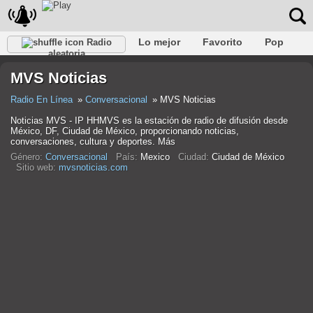
Lo mejor
Favorito
Pop
Radio
aleatoria
Club
Rock
Retro
Relajarse
Conversacional
MVS Noticias
Rap
Trans
Falk
Jazz
Bebé
Clásico
Radio En Línea
Conversacional
MVS Noticias
Noticias MVS - IP HHMVS es la estación de radio de difusión desde
México, DF, Ciudad de México, proporcionando noticias,
conversaciones, cultura y deportes. Más
Género:
Conversacional
País:
Mexico
Ciudad:
Ciudad de México
Sitio web:
mvsnoticias.com