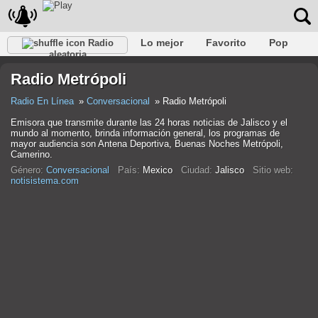
Lo mejor
Favorito
Pop
Radio
aleatoria
Club
Rock
Retro
Relajarse
Conversacional
Radio Metrópoli
Rap
Trans
Falk
Jazz
Bebé
Clásico
Radio En Línea
Conversacional
Radio Metrópoli
Emisora que transmite durante las 24 horas noticias de Jalisco y el
mundo al momento, brinda información general, los programas de
mayor audiencia son Antena Deportiva, Buenas Noches Metrópoli,
Camerino.
Género:
Conversacional
País:
Mexico
Ciudad:
Jalisco
Sitio web:
notisistema.com