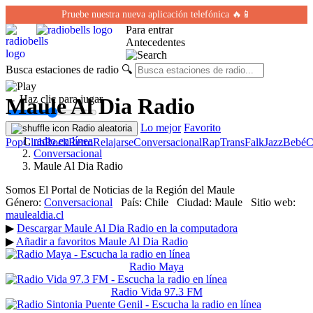
Pruebe nuestra nueva aplicación telefónica 🔥📱
Para entrar
Antecedentes
Busca estaciones de radio
🔍
← Haz clic para jugar
Maule Al Dia Radio
Lo mejor
Favorito
Radio aleatoria
radio en línea
Pop
Club
Rock
Retro
Relajarse
Conversacional
Rap
Trans
Falk
Jazz
Bebé
C
Conversacional
Maule Al Dia Radio
Somos El Portal de Noticias de la Región del Maule
Género:
Conversacional
País:
Chile
Ciudad:
Maule
Sitio web:
maulealdia.cl
▶
Descargar Maule Al Dia Radio en la computadora
▶
Añadir a favoritos Maule Al Dia Radio
Radio Maya
Radio Vida 97.3 FM