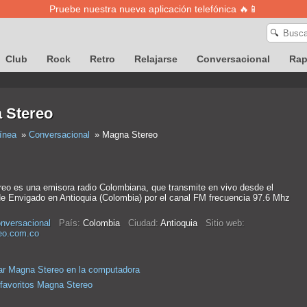
Pruebe nuestra nueva aplicación telefónica 🔥📱
🔍
Club
Rock
Retro
Relajarse
Conversacional
Ra
 Stereo
ínea
Conversacional
Magna Stereo
eo es una emisora radio Colombiana, que transmite en vivo desde el
de Envigado en Antioquia (Colombia) por el canal FM frecuencia 97.6 Mhz
nversacional
País:
Colombia
Ciudad:
Antioquia
Sitio web:
eo.com.co
r Magna Stereo en la computadora
 favoritos Magna Stereo