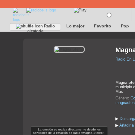
Lo mejor
Favorito
Pop
Radio
aleatoria
Magna
Radio En L
Magna Ster
municipio 
Más
Género:
Co
magnaster
▶
Descarga
▶
Añadir a
La emisión se realiza directamente desde los
servidores de la estación de radio «Magna Stereo».