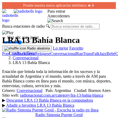
Pruebe nuestra nueva aplicación telefónica 🔥📱
Para entrar
Antecedentes
Busca estaciones de radio
🔍
← Haz clic para jugar
LRA 13 Bahía Blanca
Lo mejor
Favorito
Radio aleatoria
radio en línea
Pop
Club
Rock
Retro
Relajarse
Conversacional
Rap
Trans
Falk
Jazz
Bebé
C
Conversacional
LRA 13 Bahía Blanca
Estación que brinda toda la información de los sucesos y la
actualidad de Argentina y el mundo, tanto a través de AM para
Bahía Blanca como en línea para el mundo, con música, deportes,
entrevistas, cultura, servicios y más.
Género:
Conversacional
País:
Argentina
Ciudad:
Buenos Aires
Sitio web:
radionacional.com.ar/category/lra-13-bahia-blanca
▶
Descargar LRA 13 Bahía Blanca en la computadora
▶
Añadir a favoritos LRA 13 Bahía Blanca
Radio Sintonia Puente Genil