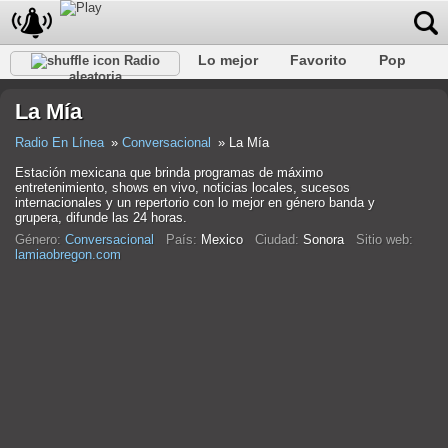
Lo mejor
Favorito
Pop
Radio
aleatoria
Club
Rock
Retro
Relajarse
Conversacional
La Mía
Rap
Trans
Falk
Jazz
Bebé
Clásico
Radio En Línea
Conversacional
La Mía
Estación mexicana que brinda programas de máximo
entretenimiento, shows en vivo, noticias locales, sucesos
internacionales y un repertorio con lo mejor en género banda y
grupera, difunde las 24 horas.
Género:
Conversacional
País:
Mexico
Ciudad:
Sonora
Sitio web:
lamiaobregon.com