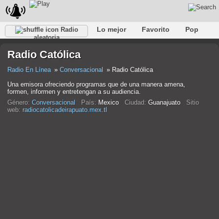
Lo mejor
Favorito
Pop
Radio
aleatoria
Club
Rock
Retro
Relajarse
Conversacional
Radio Católica
Rap
Trans
Falk
Jazz
Bebé
Clásico
Radio En Línea
Conversacional
Radio Católica
Una emisora ofreciendo programas que de una manera amena,
formen, informen y entretengan a su audiencia.
Género:
Conversacional
País:
Mexico
Ciudad:
Guanajuato
Sitio
web:
radiocatolicadeirapuato.mex.tl