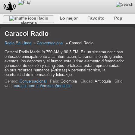
Lo mejor
Favorito
Pop
Radio
aleatoria
Club
Rock
Retro
Relajarse
Conversacional
Caracol Radio
Rap
Trans
Falk
Jazz
Bebé
Clásico
Radio En Línea
Conversacional
Caracol Radio
Caracol Radio Medellín 750 AM y 90.3 FM. Es un sistema noticioso
enfocado principalmente a la información, la transmisión de grandes
eventos, los deportes y el humor, este último elemento diferenciador
generador de opinión y rating. Sus fortalezas están representadas
en sus recursos humanos (Artistas) y personal técnico, la
oportunidad de información y liderazgo.
Género:
Conversacional
País:
Colombia
Ciudad:
Antioquia
Sitio
web:
caracol.com.co/emisora/medellin