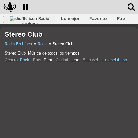
Lo mejor
Favorito
Pop
Radio
aleatoria
Club
Rock
Retro
Relajarse
Conversacional
Stereo Club
Rap
Trans
Falk
Jazz
Bebé
Clásico
Radio En Línea
Rock
Stereo Club
Stereo Club. Música de todos los tiempos.
Género:
Rock
País:
Perú
Ciudad:
Lima
Sitio web:
stereoclub.top