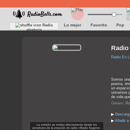
Lo mejor
Favorito
Pop
Radio
aleatoria
Radio
Radio En L
Somos una e
poesía, ens
un espacio 
universos 
de vida qu
Género:
Ro
▶
Descarg
▶
Añadir a
La emisión se realiza directamente desde los
servidores de la estación de radio «Radio Sogem».