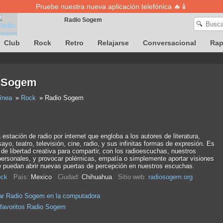
Pruebe nuestra nueva aplicación telefónica 🔥📱
Radio Sogem
🔍
Club
Rock
Retro
Relajarse
Conversacional
Ra
La definición de canciones no está disponible temporalmente
 Sogem
ínea
Rock
Radio Sogem
stación de radio por internet que engloba a los autores de literatura,
ayo, teatro, televisión, cine, radio, y sus infinitas formas de expresión. Es
de libertad creativa para compartir, con los radioescuchas, nuestros
personales, y provocar polémicas, empatía o simplemente aportar visiones
e puedan abrir nuevas puertas de percepción en nuestros escuchas.
ck
País:
Mexico
Ciudad:
Chihuahua
Sitio web:
radiosogem.org
ar Radio Sogem en la computadora
 favoritos Radio Sogem