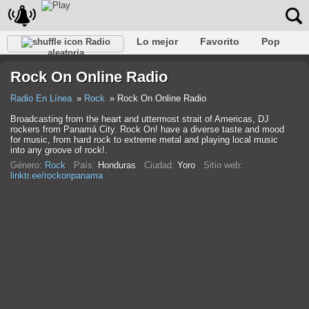
Lo mejor
Favorito
Pop
Radio
aleatoria
Club
Rock
Retro
Relajarse
Conversacional
Rock On Online Radio
Rap
Trans
Falk
Jazz
Bebé
Clásico
Radio En Línea
Rock
Rock On Online Radio
Broadcasting from the heart and uttermost strait of Americas, DJ
rockers from Panamá City. Rock On! have a diverse taste and mood
for music, from hard rock to extreme metal and playing local music
into any groove of rock!.
Género:
Rock
País:
Honduras
Ciudad:
Yoro
Sitio web:
linktr.ee/rockonpanama