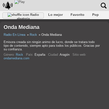
Lo mejor
Favorito
Pop
Radio
aleatoria
Club
Rock
Retro
Relajarse
Conversacional
Onda Mediana
Rap
Trans
Falk
Jazz
Bebé
Clásico
Radio En Línea
Rock
Onda Mediana
Emisora creada sin ningún animo de lucro, donde se tratara todo
tipo de contenido, siempre apto para todos los públicos. Gracias por
su confianza.
Género:
Rock
País:
España
Ciudad:
Aragón
Sitio web:
ondamediana.com