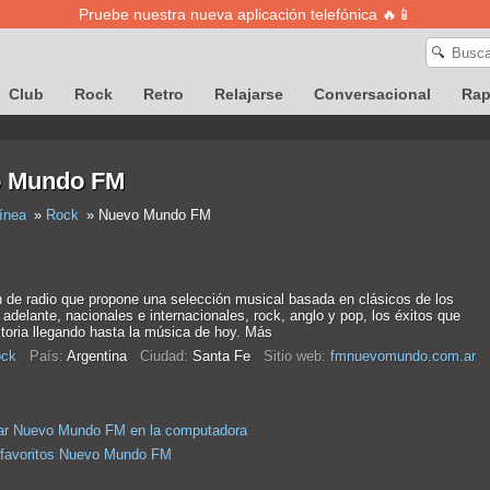
Pruebe nuestra nueva aplicación telefónica 🔥📱
🔍
Club
Rock
Retro
Relajarse
Conversacional
Ra
 Mundo FM
ínea
Rock
Nuevo Mundo FM
n de radio que propone una selección musical basada en clásicos de los
adelante, nacionales e internacionales, rock, anglo y pop, los éxitos que
storia llegando hasta la música de hoy. Más
ck
País:
Argentina
Ciudad:
Santa Fe
Sitio web:
fmnuevomundo.com.ar
ar Nuevo Mundo FM en la computadora
 favoritos Nuevo Mundo FM