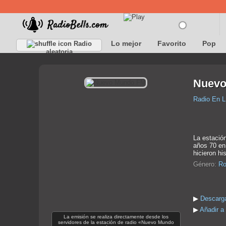
Lo mejor
Favorito
Pop
Radio
aleatoria
Nuevo
Radio En L
La estació
años 70 en 
hicieron hi
Género:
Ro
▶
Descarg
▶
Añadir a
La emisión se realiza directamente desde los
servidores de la estación de radio «Nuevo Mundo