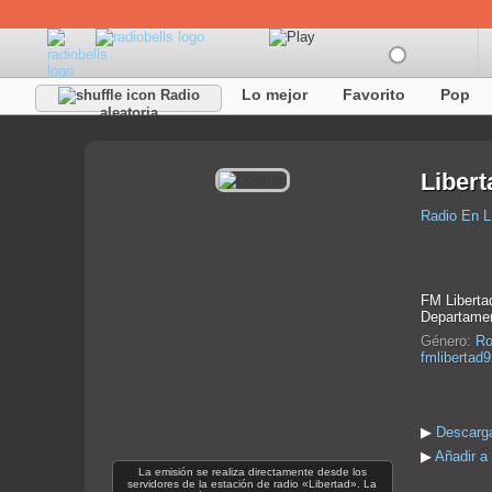
Lo mejor
Favorito
Pop
Radio
aleatoria
Libert
Radio En L
FM Liberta
Departamen
Género:
Ro
fmlibertad
▶
Descarga
▶
Añadir a 
La emisión se realiza directamente desde los
servidores de la estación de radio «Libertad». La