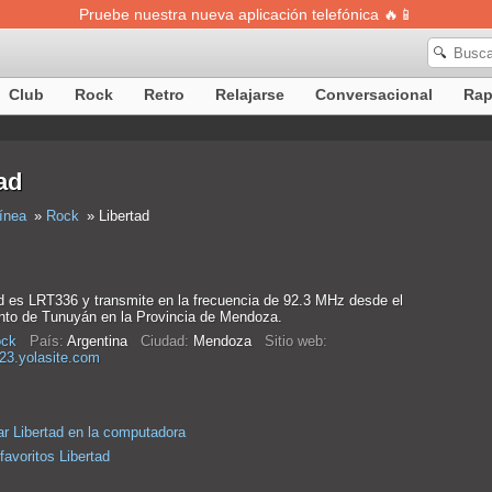
Pruebe nuestra nueva aplicación telefónica 🔥📱
🔍
Club
Rock
Retro
Relajarse
Conversacional
Ra
ad
ínea
Rock
Libertad
d es LRT336 y transmite en la frecuencia de 92.3 MHz desde el
to de Tunuyán en la Provincia de Mendoza.
ck
País:
Argentina
Ciudad:
Mendoza
Sitio web:
923.yolasite.com
r Libertad en la computadora
favoritos Libertad