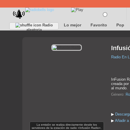
Lo mejor
Favorito
Pop
Radio
aleatoria
Infusi
Radio En L
InFusion Ra
creada por 
al mundo.
Género:
Ro
▶
Descarga
▶
Añadir a 
La emisión se realiza directamente desde los
servidores de la estación de radio «Infusión Radio».