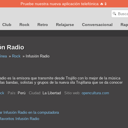
Pruebe nuestra nueva aplicación telefónica 🔥📱
🔍
Club
Rock
Retro
Relajarse
Conversacional
Ra
ón Radio
ínea
Rock
Infusión Radio
dio es la emisora que transmite desde Trujillo con lo mejor de la música
las bandas, solistas y grupos de la nueva ola Trujillana que se da conocer
ck
País:
Perú
Ciudad:
La Libertad
Sitio web:
opencultura.com
r Infusión Radio en la computadora
favoritos Infusión Radio