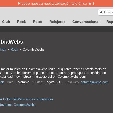
Pruebe nuestra nueva aplicación telefónica 🔥📱
🔍
Club
Rock
Retro
Relajarse
Conversacional
Ra
biaWebs
ínea
Rock
ColombiaWebs
mejor musica en Colombiawebs radio, si quieres tener tu propia radio en
isitanos y te brindaremos planes de acuerdo a su presupuesto, calidad en
ptabilidad movil, streaming audio ssl en Colombiawebs.com
ck
País:
Colombia
Ciudad:
Bogotá D.C.
Sitio web:
colombiawebs.com
ar ColombiaWebs en la computadora
 favoritos ColombiaWebs