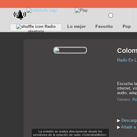
Lo mejor
Favorito
Pop
Radio
aleatoria
Colom
Radio En L
Escucha la 
internet, v
audio, ada
Género:
Ro
▶
Descarg
▶
Añadir a
La emisión se realiza directamente desde los
servidores de la estación de radio «ColombiaWebs».