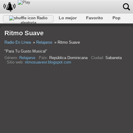
Lo mejor
Favorito
Pop
Radio
aleatoria
Club
Rock
Retro
Relajarse
Conversacional
Ritmo Suave
Rap
Trans
Falk
Jazz
Bebé
Clásico
Radio En Línea
Relajarse
Ritmo Suave
"Para Tu Gusto Musical"
Género:
Relajarse
País:
República Dominicana
Ciudad:
Sabaneta
Sitio web:
ritmosuavesr.blogspot.com