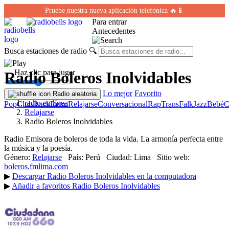
Pruebe nuestra nueva aplicación telefónica 🔥📱
Para entrar
Antecedentes
Busca estaciones de radio
🔍
← Haz clic para jugar
Radio Boleros Inolvidables
Lo mejor
Favorito
Radio aleatoria
radio en línea
Pop
Club
Rock
Retro
Relajarse
Conversacional
Rap
Trans
Falk
Jazz
Bebé
C
Relajarse
Radio Boleros Inolvidables
Radio Emisora de boleros de toda la vida. La armonía perfecta entre
la música y la poesía.
Género:
Relajarse
País:
Perú
Ciudad:
Lima
Sitio web:
boleros.fmlima.com
▶
Descargar Radio Boleros Inolvidables en la computadora
▶
Añadir a favoritos Radio Boleros Inolvidables