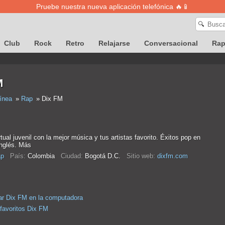
Pruebe nuestra nueva aplicación telefónica 🔥📱
🔍
Club
Rock
Retro
Relajarse
Conversacional
Ra
M
ínea
Rap
Dix FM
tual juvenil con la mejor música y tus artistas favorito. Éxitos pop en
inglés. Más
p
País:
Colombia
Ciudad:
Bogotá D.C.
Sitio web:
dixfm.com
r Dix FM en la computadora
 favoritos Dix FM