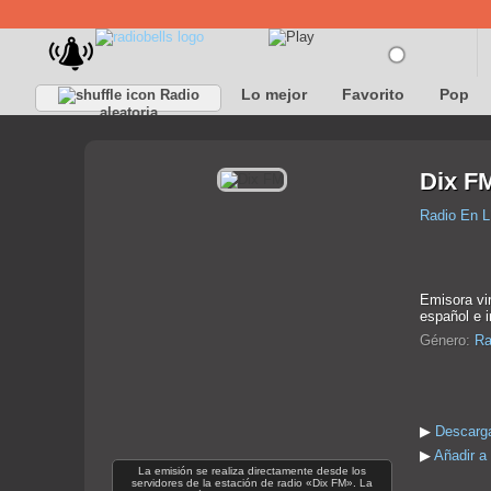
Lo mejor
Favorito
Pop
Radio
aleatoria
Dix F
Radio En L
Emisora vir
español e 
Género:
Ra
▶
Descarga
▶
Añadir a
La emisión se realiza directamente desde los
servidores de la estación de radio «Dix FM». La