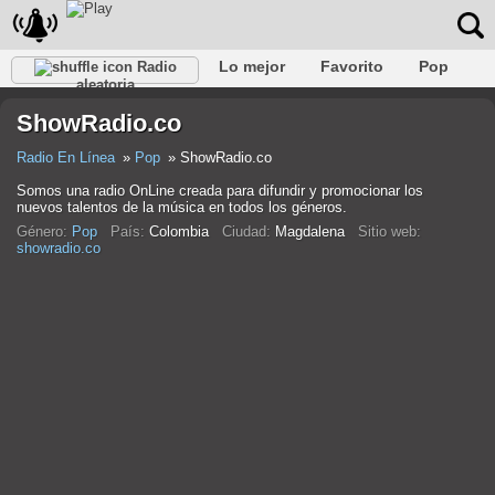
Lo mejor
Favorito
Pop
Radio
aleatoria
Club
Rock
Retro
Relajarse
Conversacional
ShowRadio.co
Rap
Trans
Falk
Jazz
Bebé
Clásico
Radio En Línea
Pop
ShowRadio.co
Somos una radio OnLine creada para difundir y promocionar los
nuevos talentos de la música en todos los géneros.
Género:
Pop
País:
Colombia
Ciudad:
Magdalena
Sitio web:
showradio.co