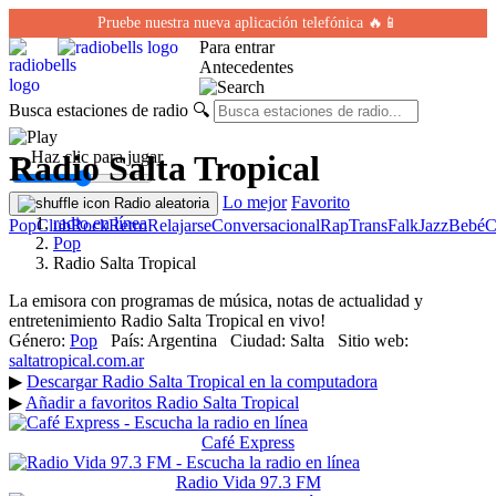
Pruebe nuestra nueva aplicación telefónica 🔥📱
Para entrar
Antecedentes
Busca estaciones de radio
🔍
← Haz clic para jugar
Radio Salta Tropical
Lo mejor
Favorito
Radio aleatoria
radio en línea
Pop
Club
Rock
Retro
Relajarse
Conversacional
Rap
Trans
Falk
Jazz
Bebé
C
Pop
Radio Salta Tropical
La emisora con programas de música, notas de actualidad y
entretenimiento Radio Salta Tropical en vivo!
Género:
Pop
País:
Argentina
Ciudad:
Salta
Sitio web:
saltatropical.com.ar
▶
Descargar Radio Salta Tropical en la computadora
▶
Añadir a favoritos Radio Salta Tropical
Café Express
Radio Vida 97.3 FM