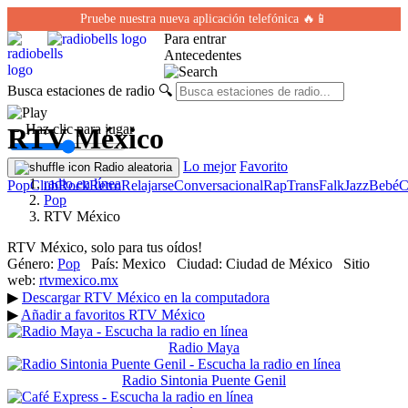
Pruebe nuestra nueva aplicación telefónica 🔥📱
Para entrar
Antecedentes
Busca estaciones de radio
🔍
← Haz clic para jugar
RTV México
Lo mejor
Favorito
Radio aleatoria
radio en línea
Pop
Club
Rock
Retro
Relajarse
Conversacional
Rap
Trans
Falk
Jazz
Bebé
C
Pop
RTV México
RTV México, solo para tus oídos!
Género:
Pop
País:
Mexico
Ciudad:
Ciudad de México
Sitio
web:
rtvmexico.mx
▶
Descargar RTV México en la computadora
▶
Añadir a favoritos RTV México
Radio Maya
Radio Sintonia Puente Genil