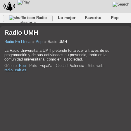
Lo mejor
Favorito
Pop
Radio
aleatoria
Club
Rock
Retro
Relajarse
Conversacional
Radio UMH
Rap
Trans
Falk
Jazz
Bebé
Clásico
Radio En Línea
Pop
Radio UMH
La Radio Universitaria UMH pretende fortalecer a través de su
programación y de sus actividades su presencia, tanto en la
comunidad universitaria, como en la sociedad.
Género:
Pop
País:
España
Ciudad:
Valencia
Sitio web:
radio.umh.es