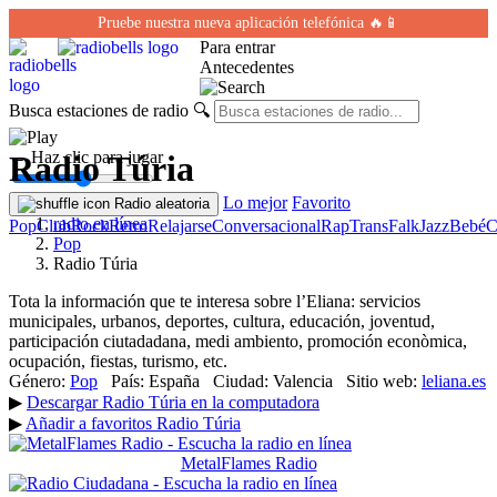
Pruebe nuestra nueva aplicación telefónica 🔥📱
Para entrar
Antecedentes
Busca estaciones de radio
🔍
← Haz clic para jugar
Radio Túria
Lo mejor
Favorito
Radio aleatoria
radio en línea
Pop
Club
Rock
Retro
Relajarse
Conversacional
Rap
Trans
Falk
Jazz
Bebé
C
Pop
Radio Túria
Tota la información que te interesa sobre l’Eliana: servicios
municipales, urbanos, deportes, cultura, educación, joventud,
participación ciutadadana, medi ambiento, promoción econòmica,
ocupación, fiestas, turismo, etc.
Género:
Pop
País:
España
Ciudad:
Valencia
Sitio web:
leliana.es
▶
Descargar Radio Túria en la computadora
▶
Añadir a favoritos Radio Túria
MetalFlames Radio