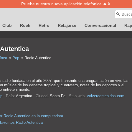
Pruebe nuestra nueva aplicación telefónica 🔥📱
🔍
Club
Rock
Retro
Relajarse
Conversacional
Ra
Autentica
ínea
Pop
Radio Autentica
e radio fundada en el año 2007, que transmite una programación en vivo las
n música de los generos tropical y cuartetero, notas de los deportes y el
o entretenimiento.
p
País:
Argentina
Ciudad:
Santa Fe
Sitio web:
volvercontenidos.com
r Radio Autentica en la computadora
favoritos Radio Autentica