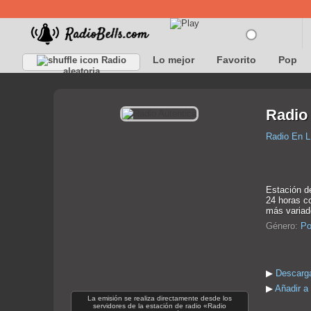
Lo mejor
Favorito
Pop
Radio
aleatoria
Radio 
Radio En L
Estación d
24 horas co
más variad
Género:
Po
▶
Descarga
▶
Añadir a 
La emisión se realiza directamente desde los
servidores de la estación de radio «Radio