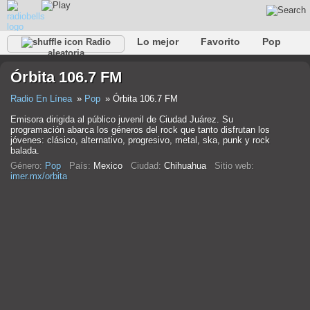
Lo mejor
Favorito
Pop
Radio
aleatoria
Club
Rock
Retro
Relajarse
Conversacional
Órbita 106.7 FM
Rap
Trans
Falk
Jazz
Bebé
Clásico
Radio En Línea
Pop
Órbita 106.7 FM
Emisora dirigida al público juvenil de Ciudad Juárez. Su
programación abarca los géneros del rock que tanto disfrutan los
jóvenes: clásico, alternativo, progresivo, metal, ska, punk y rock
balada.
Género:
Pop
País:
Mexico
Ciudad:
Chihuahua
Sitio web:
imer.mx/orbita